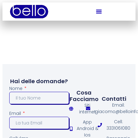
Hai delle domande?
Nome
Cosa
Contatti
Facciamo
Email:
Siti
giacomo@belloinfo.
internet
Email
Cell:
App
3331061080
Android &
Ios