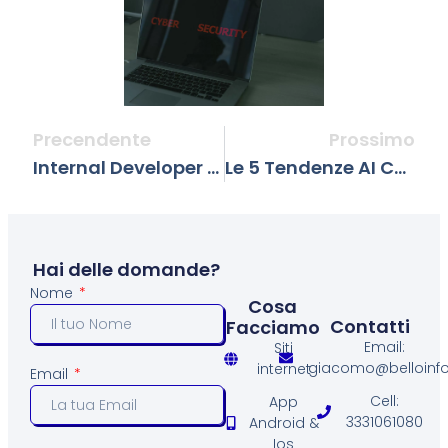
Precendente
Prossimo
Internal Developer Platform (IDP): Architetture E Best Practice Per Automatizzare Il Developer Experience Nel 2026
Le 5 Tendenze AI Che Domineranno Il 2026
Hai delle domande?
Nome
Cosa
Contatti
Facciamo
Email:
Siti
giacomo@belloinfo.
internet
Email
Cell:
App
3331061080
Android &
Ios