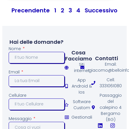
Precendente
1
2
3
4
Successivo
Hai delle domande?
Nome
Cosa
Contatti
Facciamo
Email:
Siti
giacomo@belloinfo.
internet
Email
Cell:
App
3331061080
Android &
Ios
Passaggio
Cellulare
del
Software
calepino 4
Custom
Bergamo
Gestionali
Messaggio
(BG)