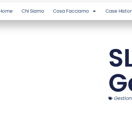
Home
Chi Siamo
Cosa Facciamo
Case Histo
S
G
Gestion