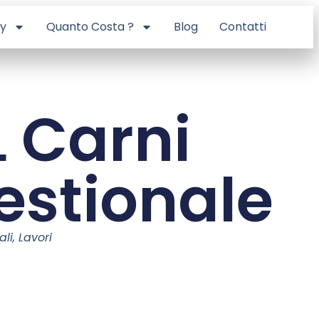
ry
Quanto Costa ?
Blog
Contatti
L Carni
estionale
ali
,
Lavori