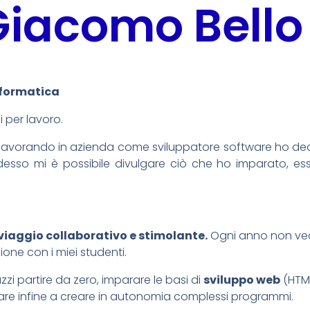
Giacomo Bello
nformatica
 per lavoro.
lavorando in azienda come sviluppatore software ho decis
desso mi è possibile divulgare ciò che ho imparato, e
viaggio collaborativo e stimolante.
Ogni anno non vedo
one con i miei studenti.
zzi partire da zero, imparare le basi di
sviluppo web
(HTML
are infine a creare in autonomia complessi programmi.