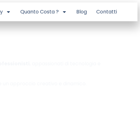
ry
Quanto Costa ?
Blog
Contatti
ofessionisti
, appassionati di tecnologia e
 e un approccio creativo e dinamico.