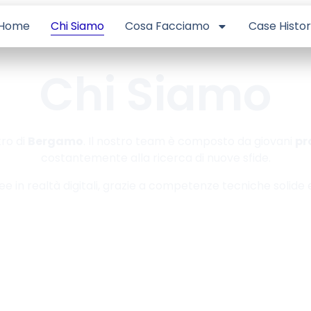
Home
Chi Siamo
Cosa Facciamo
Case Histo
Chi Siamo
ro di
Bergamo
. Il nostro team è composto da giovani
pr
costantemente alla ricerca di nuove sfide.
ee in realtà digitali, grazie a competenze tecniche solide