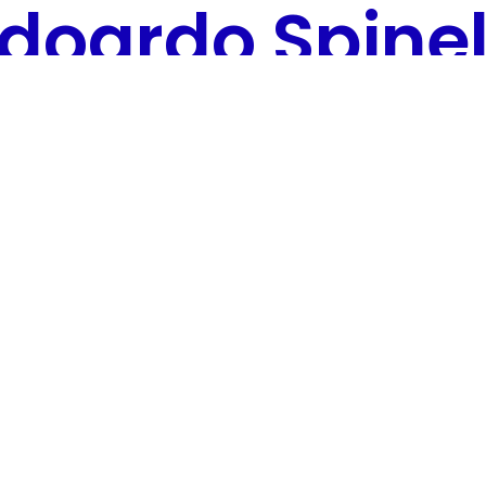
doardo Spinel
Sviluppatore Backend
desiderio di capire come funzionano le cose e di costruire 
mpetenze
nello sviluppo web e software, lavorando sia s
 continuamente
, perché credo che nel nostro settore la 
ha trovato il suo scopo.”
nde?