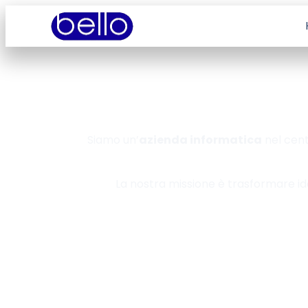
Siamo un’
azienda informatica
nel cent
La nostra missione è trasformare id