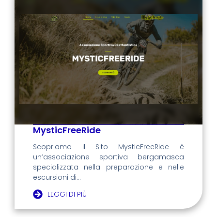
MysticFreeRide
Scopriamo il Sito MysticFreeRide è
un’associazione sportiva bergamasca
specializzata nella preparazione e nelle
escursioni di...
LEGGI DI PIÙ