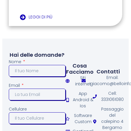
LEGGI DI PIÙ
Hai delle domande?
Nome
Cosa
Contatti
Facciamo
Email:
Siti
giacomo@belloinfo.
internet
Email
Cell:
App
3331061080
Android &
Ios
Passaggio
Cellulare
del
Software
calepino 4
Custom
Bergamo