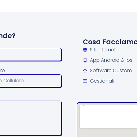
nde?
Cosa Facciam
Siti internet
App Android & Ios
are
Software Custom
Gestionali