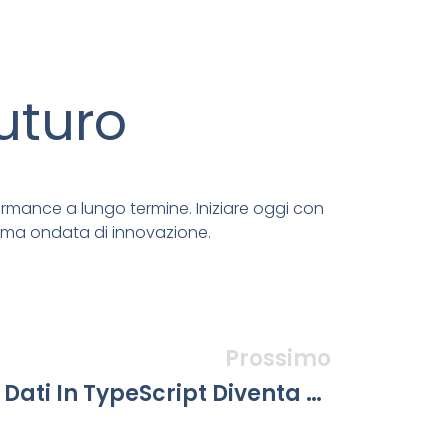
futuro
rformance a lungo termine. Iniziare oggi con
sima ondata di innovazione.
Prossimo
Zod: La Validazione Dati In TypeScript Diventa Elegante E Sicura