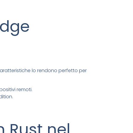
’Edge
ratteristiche lo rendono perfetto per
ositivi remoti.
ition.
n Rust nel