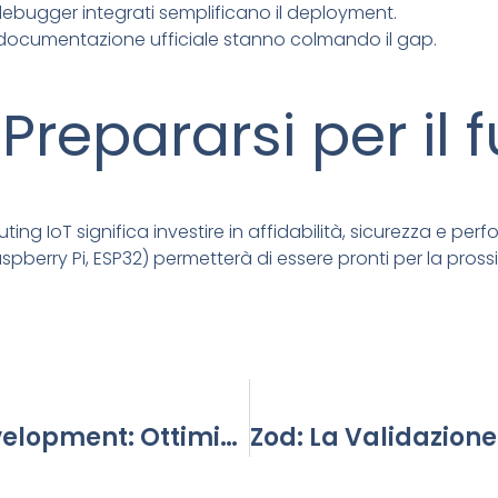
ebugger integrati semplificano il deployment.
e documentazione ufficiale stanno colmando il gap.
Prepararsi per il 
ing IoT significa investire in affidabilità, sicurezza e pe
berry Pi, ESP32) permetterà di essere pronti per la pros
Carbon-Aware Software Development: Ottimizzare Il Codice Per L’efficienza Energetica