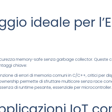
aggio ideale per l
icurezza memory-safe senza garbage collector. Queste ca
antaggi chiave:
enzione di errori di memoria comuni in C/C++, critici per disp
i ownership permette di sfruttare multicore senza race cond
assenza di runtime pesante, essenziale per microcontroller.
pplicazioni IoT co