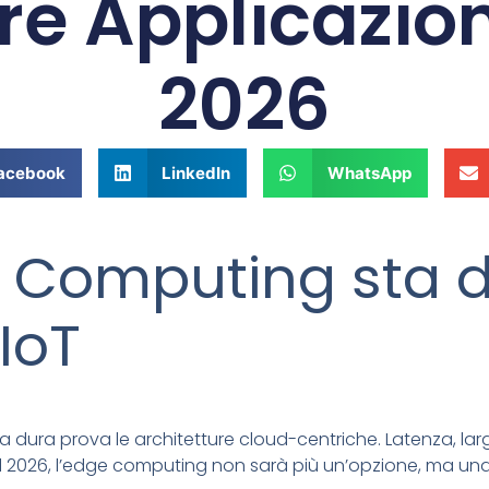
e Applicazioni
2026
acebook
LinkedIn
WhatsApp
e Computing sta 
’IoT
o a dura prova le architetture cloud-centriche. Latenza, 
er il 2026, l’edge computing non sarà più un’opzione, ma una