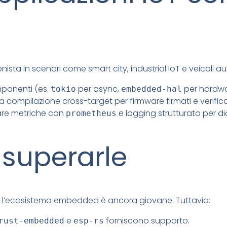
ista in scenari come smart city, industrial IoT e veicoli 
omponenti (es.
per async,
per hardwar
tokio
embedded-hal
 la compilazione cross-target per firmware firmati e verifica
rare metriche con
e logging strutturato per d
prometheus
 superarle
 e l’ecosistema embedded è ancora giovane. Tuttavia:
e
forniscono supporto.
rust-embedded
esp-rs