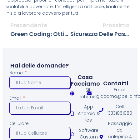
scalabili e governate. L’intelligenza artificiale, finalmente,
inizia a lavorare davvero per tutti.
Precendente
Prossimo
Green Coding: Ottimizzazione Energetica Nelle Applicazioni Software Per Il 2026
Sicurezza Delle Password: La Guida Definitiva Alle Migliori Pratiche
Hai delle domande?
Nome
Cosa
Contatti
Facciamo
Email:
Siti
giacomo@belloinfo.
internet
Email
Cell:
App
3331061080
Android &
Ios
Passaggio
Cellulare
del
Software
calepino 4
Custom