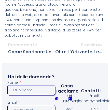
(come l’accesso a una fotocamera o la
geolocalizzazione) non sono richieste per il contenuto
del tuo sito web, potrebbe avere più senso scegliere una
PWA. Non è una sorpresa che rinomate organizzazioni di
notizie come il Financial Times e il Washington Post
abbiano riconosciuto i vantaggi di utilizzare le PWA per
pubblicare contenuti.
Precendente
Prossimo
Come Scaricare Una PWA
Oltre L’Orizzonte: Le 4 Tendenze AI Che Definiscono Il 2026
Hai delle domande?
Nome
Cosa
Contatti
Facciamo
Email:
Siti
giacomo@belloinfo.
internet
Email
Cell:
App