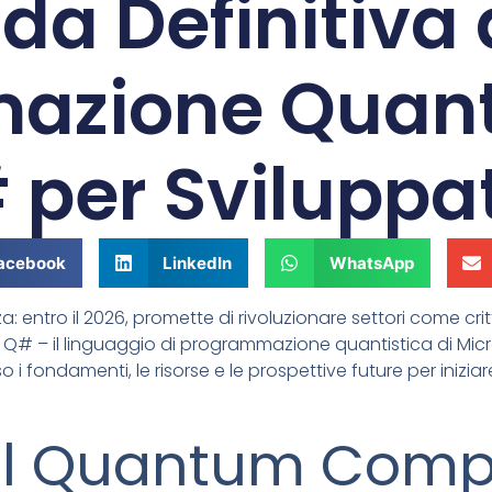
da Definitiva 
azione Quanti
 per Sviluppat
acebook
LinkedIn
WhatsApp
 entro il 2026, promette di rivoluzionare settori come crit
iare Q# – il linguaggio di programmazione quantistica di 
 i fondamenti, le risorse e le prospettive future per iniziar
il Quantum Comp