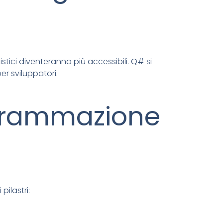
stici diventeranno più accessibili. Q# si
r sviluppatori.
ogrammazione
ilastri: