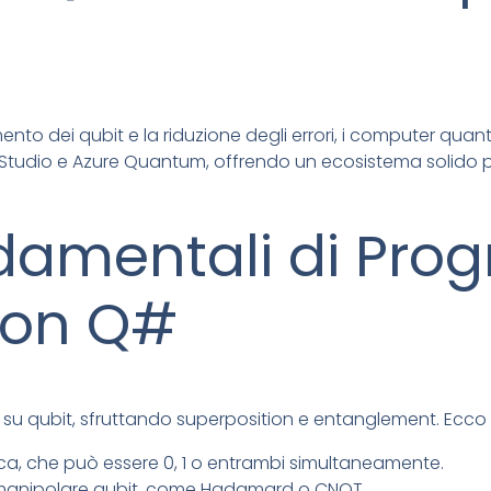
nto dei qubit e la riduzione degli errori, i computer quanti
 Studio e Azure Quantum, offrendo un ecosistema solido pe
damentali di Pr
con Q#
 su qubit, sfruttando superposition e entanglement. Ecco i p
ica, che può essere 0, 1 o entrambi simultaneamente.
manipolare qubit, come Hadamard o CNOT.