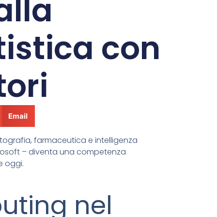
alla
stica con
ori
Email
tografia, farmaceutica e intelligenza
Microsoft – diventa una competenza
e oggi.
uting nel