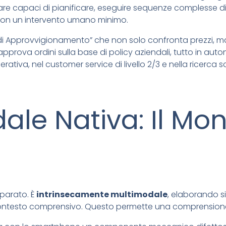
e capaci di pianificare, eseguire sequenze complesse di a
ti con un intervento umano minimo.
 Approvvigionamento” che non solo confronta prezzi, ma ne
prova ordini sulla base di policy aziendali, tutto in aut
ativa, nel customer service di livello 2/3 e nella ricerca s
ale Nativa: Il Mon
eparato. È
intrinsecamente multimodale
, elaborando s
co contesto comprensivo. Questo permette una comprensio