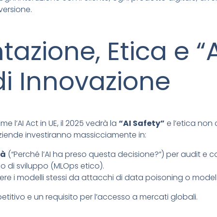
ersione.
azione, Etica e “A
di Innovazione
e l’AI Act in UE, il 2025 vedrà la
“AI Safety”
e l’etica no
e aziende investiranno massicciamente in:
tà
(“Perché l’AI ha preso questa decisione?”) per audit e c
lo di sviluppo (MLOps etico).
re i modelli stessi da attacchi di data poisoning o model 
tivo e un requisito per l’accesso a mercati globali.