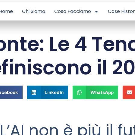
Home
Chi Siamo
Cosa Facciamo
Case Histo
zonte: Le 4 Te
finiscono il 2
acebook
LinkedIn
WhatsApp
’AI non è più il fut