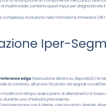
 con lo smartphone un componente meccanico difettoso (
AI multimodale combina questi input per diagnosticare il 
i complessa, rivoluzione nella formazione immersiva (XR+A
zazione Iper-Segm
i
inferenza edge
(esecuzione diretta su dispositivi), l’AI
le al contesto, all’umore (ricavato da segnali vocali/facci
 modifica in tempo reale il piano di allenamento in base a
evato durante una chiamata precedente.
Ogni interazione con il cliente, ogni prodotto digitale, 