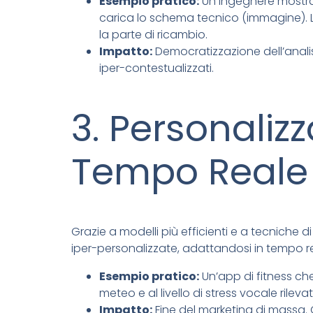
Esempio pratico:
Un ingegnere mostra
carica lo schema tecnico (immagine). L’
la parte di ricambio.
Impatto:
Democratizzazione dell’analis
iper-contestualizzati.
3. Personaliz
Tempo Reale
Grazie a modelli più efficienti e a tecniche d
iper-personalizzate, adattandosi in tempo rea
Esempio pratico:
Un’app di fitness che
meteo e al livello di stress vocale ril
Impatto:
Fine del marketing di massa. 