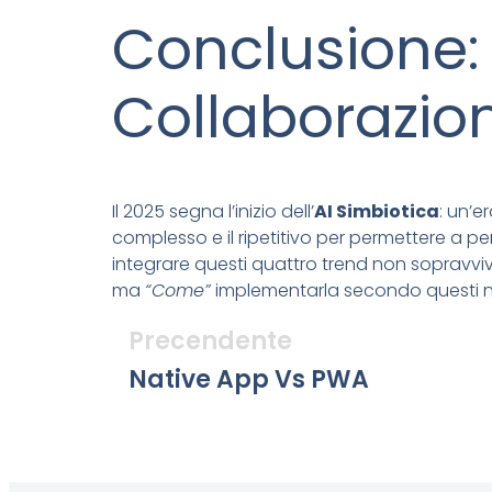
Conclusione: 
Collaborazi
Il 2025 segna l’inizio dell’
AI Simbiotica
: un’e
complesso e il ripetitivo per permettere a p
integrare questi quattro trend non sopravv
ma
“Come”
implementarla secondo questi nu
Precendente
Native App Vs PWA