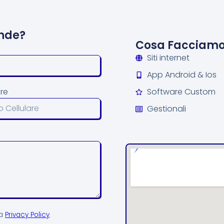
nde?
Cosa Facciam
Siti internet
App Android & Ios
are
Software Custom
Gestionali
la
Privacy Policy
.