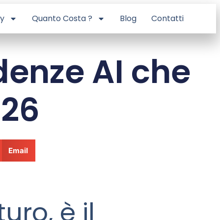
ry
Quanto Costa ?
Blog
Contatti
ndenze AI che
026
Email
uro, è il