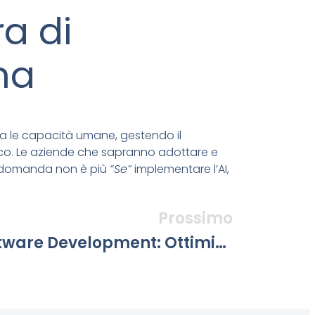
a di
na
fica le capacità umane, gestendo il
atico. Le aziende che sapranno adottare e
La domanda non è più
“Se”
implementare l’AI,
Prossimo
Carbon-Aware Software Development: Ottimizzare Il Codice Per L’efficienza Energetica